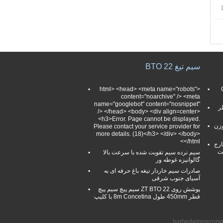
سیم تیغ BTO 22
Cros
<html> <head> <meta name="robots"
content="noarchive" /> <meta
name="googlebot" content="nosnippet"
ر
/> </head> <body> <div align=center>
<h3>Error. Page cannot be displayed.
وزن
Please contact your service provider for
more details. (18)</h3> </div> </body>
</html>
 خارج
سیم نرده سیم تقویت شده با سرعت بالا
گالوانیزه غوطه ور
صادرات سیم خاردار تیغه باغ حرفه ای به
آسیای جنوب شرقی
پوشش روی ZT BTO 22 سیم پیچ سیم پیچ
قطر 450mm طول 8m Concetina با کلیپ