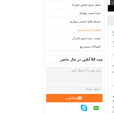
مش سیم جوش خورده
یا مرز استفاده می شود
سد امنیت موبایل
سنبله های امنیتی دیواری
سیم خاردار امنیتی
ز
پست نرده سیم خاردار
ح
ه
اتصالات سیم تیغ
چت IM آنلاین در حال حاضر
W
ته
مخاطب
P