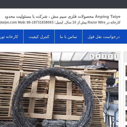
Anping Taiye محصولات فلزی سیم مش ، شرکت با مسئولیت محدود
کارخانه در Razor Wire بیش از 10 سال.
ایمیل: rill@aptaiye.com Mob: 86-18731838063
درخواست نقل قول
تماس با ما
کنترل کیفیت
کارخانه تور
5
4
3
2
1