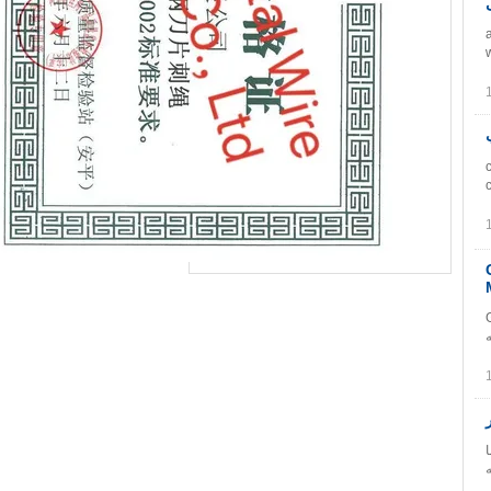
چمن داخلی arbed
c
4 نقطه 12 14 16 سنج Gi
Gi 
ه
ا
ه