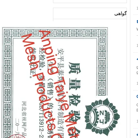
گواهی
We 
gal
G
نرده