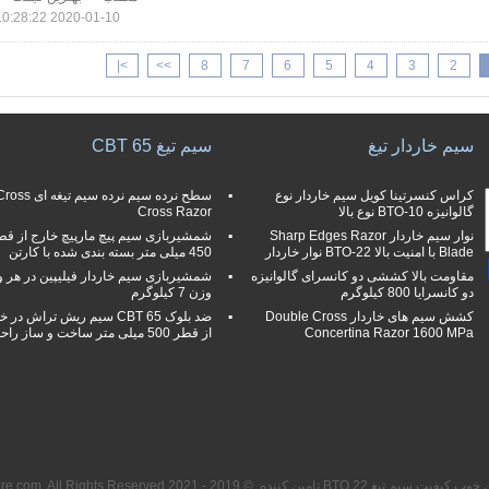
2020-01-10 10:28:22
>|
>>
8
7
6
5
4
3
2
سیم خاردار تیغ
سیم تیغ CBT 65
کراس کنسرتینا کویل سیم خاردار نوع
سطح نرده سیم نرده سیم تیغه ای s
گالوانیزه BTO-10 نوع بالا
Cross Razor
نوار سیم خاردار Sharp Edges Razor
شمشیربازی سیم پیچ مارپیچ خارج از قط
Blade با امنیت بالا BTO-22 نوار خاردار
450 میلی متر بسته بندی شده با کارتن
مقاومت بالا کششی دو كانسرای گالوانیزه
شمشیربازی سیم خاردار فیلیپین در هر 
دو كانسرایا 800 كيلوگرم
وزن 7 کیلوگرم
کشش سیم های خاردار Double Cross
ضد بلوک CBT 65 سیم ریش تراش در
Concertina Razor 1600 MPa
از قطر 500 میلی متر ساخت و ساز راحت
یم تیغ BTO 22 تامین کننده. © 2019 - 2021 barbedwirerazorwire.com. All Rights Reserved.