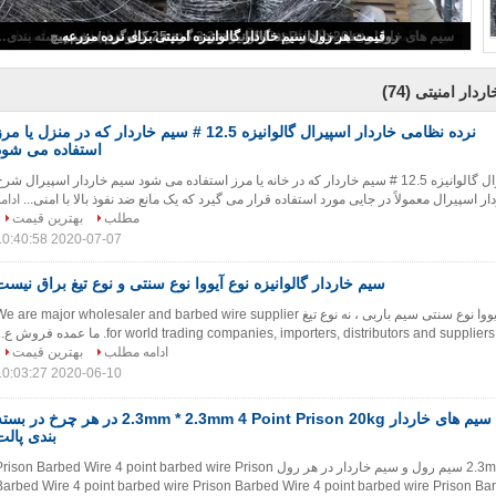
نرده نظامی خاردار اسپیرال گالوانیزه 12.5 # سیم خاردار که در منزل 
(74)
ردار امنیتی
نرده نظامی خاردار اسپیرال گالوانیزه 12.5 # سیم خاردار که در منزل یا مر
استفاده می شود
نرده نظامی خاردار اسپیرال گالوانیزه 12.5 # سیم خاردار که در خانه یا مرز استفاده می شود سیم خاردار اسپیرال شر
ر اسپیرال معمولاً در جایی مورد استفاده قرار می گیرد که یک مانع ضد نفوذ بالا با امنی...
ادام
مطلب
بهترین قیمت
2020-07-07 10:40:58
سیم خاردار گالوانیزه نوع آیووا نوع سنتی و نوع تیغ براق نیست
سیم خاردار گالوانیزه آیووا نوع سنتی سیم باربی ، نه نوع تیغ e are major wholesaler and barbed wire supplier
for world trading companies, importers, distributors and supp. ما عمده فروش ع...
ادامه مطلب
بهترین قیمت
2020-06-10 10:03:27
سیم های خاردار 2.3mm * 2.3mm 4 Point Prison 20kg در هر چرخ در بس
بندی پالت
2.3mm * 2.3mm 20kg سیم رول و سیم خاردار در هر رول rison Barbed Wire 4 point barbed wire Prison
Barbed Wire 4 point barbed wire Prison Barbed Wire 4 point barbed wire Prison Bar