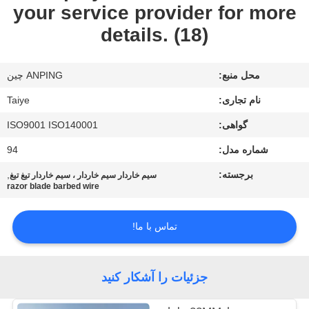
کنترل
your service provider for more
کیفیت
details. (18)
با
محل منبع:
ANPING چین
ما
نام تجاری:
Taiye
تماس
گواهی:
ISO9001 ISO140001
بگیرید
شماره مدل:
94
برجسته:
,
سیم خاردار سیم خاردار ، سیم خاردار تیغ تیغ
razor blade barbed wire
اخبار
تماس با ما!
درخواست
نقل
جزئیات را آشکار کنید
قول