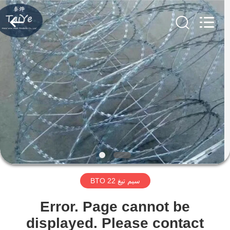
Taiye
Metal
Wire
Mesh
Products
Co.,Ltd.
All
Rights
صفحه
Reserved.
اصلی
محصولات
درباره
ما
سیم تیغ BTO 22
تور
کارخانه
Error. Page cannot be
displayed. Please contact