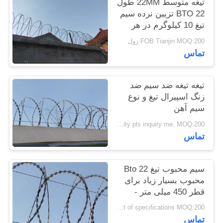
تیغه متوسط ​​22MM طول
نقشه
BTO 22 تزیین نرده سیم
تیغ 10 کیلوگرم در هر
سایت
سیم 500MM OD
FOB Tianjin MOQ:200 رول
تماس
PRIVACY
POLICY
تیغه تیغه ضد سیم ضد
زنگ اسپیرال تیغ و نوع
سیم آهن
Sample is free, other quantity pls inquiry me. MOQ:200 رول
تماس
سیم محبوب تیغ Bto 22
محبوب بسیار زیاد برای
قطر 450 میلی متر -
1000 میلی متر
pls give me ur requirment of specifications MOQ:200 رول
تماس