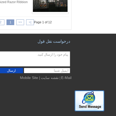
2
1
<<
|<
Page 1 of 12
درخواست نقل قول
ارسال
E-Mail
نقشه سایت
| Mobile Site
|