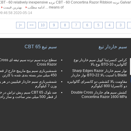
Galvanized Razor Ribbion نرده CBT - 60 Concertina Razor Ribbion نرده T - 60 relatively inexpensive
means of ...
ادامه مطلب
بهترین قیمت
2020-05-14 09:46:58
>|
>>
10
9
8
7
6
5
4
3
سیم خاردار تیغ
سیم تیغ CBT 65
کراس کنسرتینا کویل سیم خاردار نوع
سطح نرده سیم نرده سیم تیغه ای s
گالوانیزه BTO-10 نوع بالا
Cross Razor
نوار سیم خاردار Sharp Edges Razor
شمشیربازی سیم پیچ مارپیچ خارج از قط
Blade با امنیت بالا BTO-22 نوار خاردار
450 میلی متر بسته بندی شده با کارتن
مقاومت بالا کششی دو كانسرای گالوانیزه
شمشیربازی سیم خاردار فیلیپین در هر 
دو كانسرایا 800 كيلوگرم
وزن 7 کیلوگرم
کشش سیم های خاردار Double Cross
ضد بلوک CBT 65 سیم ریش تراش در
Concertina Razor 1600 MPa
از قطر 500 میلی متر ساخت و ساز راحت