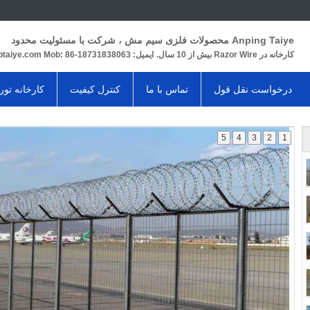
Anping Taiye محصولات فلزی سیم مش ، شرکت با مسئولیت محدود
کارخانه در Razor Wire بیش از 10 سال.
ایمیل: rill@aptaiye.com Mob: 86-18731838063
درخواست نقل قول
تماس با ما
کنترل کیفیت
کارخانه تور
5
4
3
2
1