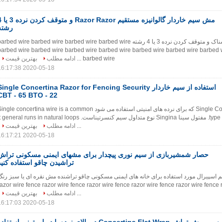
مش سیم خاردار گالوانیزه مس
رشته
مش مشکی مستقیم ترسناک و متوقف کردن نرده 3 یا 4 رشته arbed wire barbed wire barbed wire barbed wire
barbed wire barbed wire barbed wire barbed wire barbed wire barbed wire barbed 
barbed wire ...
ادامه مطلب
بهترین قیمت
2020-05-18 16:17:38
استفاده از سیم خاردار ingle Concertina Razor for Fencing Security
CBT - 65 BTO - 22
avkanîسیم Single Concertina که برای نرده های امنیتی استفاده می شود ngle concertina wire is a common
type of the concertina wire. مفتول سینا Singina نوع متداول سیم کنسرتیناست. general runs in natural loops
...
ادامه مطلب
بهترین قیمت
2020-05-18 16:17:21
حصار شمشیربازی از سیم نوری پیچدار برای مشهای ایمنی مسکونی تراش
تراشیدن چاقو استفاده کنید
سپیرال مورد استفاده برای خانه های ایمنی مسکونی چاقو تراشنده مش نقره ای یا سبز رنگ
razor wire fence razor wire fence razor wire fence razor wire fence razor wire fence 
...
ادامه مطلب
بهترین قیمت
2020-05-18 16:17:03