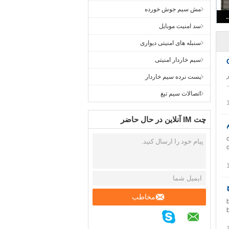
مش سیم جوش خورده
سد امنیت موبایل
سنبله های امنیتی دیواری
سیم خاردار امنیتی
پست نرده سیم خاردار
اتصالات سیم تیغ
چت IM آنلاین در حال حاضر
conce
مخاطب
b