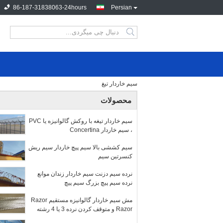
86-187-31838063-24hours
Persian
سیم خاردار تیغ
محصولات
سیم خاردار تیغه با روکش گالوانیزه یا PVC
، سیم خاردار Concertina
سیم کششی بالا سیم پیچ خاردار سیم ریش
کنسرتین سیم
نرده سیم دزنت سیم خاردار زندان موانع
نرده سیم پیچ بزرگ سیم پیچ
مش سیم خاردار گالوانیزه مستقیم Razor
Razor و متوقف کردن نرده 3 یا 4 رشته