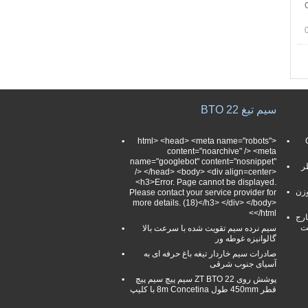
CB
سیم تیغ BTO 22
Cros
<html> <head> <meta name="robots"
content="noarchive" /> <meta
name="googlebot" content="nosnippet"
ر
/> </head> <body> <div align=center>
<h3>Error. Page cannot be displayed.
وزن
Please contact your service provider for
more details. (18)</h3> </div> </body>
</html>
 خارج
سیم نرده سیم تقویت شده با سرعت بالا
گالوانیزه غوطه ور
صادرات سیم خاردار تیغه باغ حرفه ای به
آسیای جنوب شرقی
پوشش روی ZT BTO 22 سیم پیچ سیم پیچ
قطر 450mm طول 8m Concetina با کلیپ