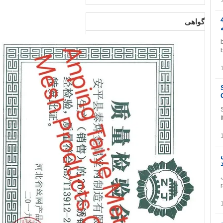
تقیم Razor Razor و متوقف کردن نرده 3 یا 4
گواهی
b
S
Si
It 