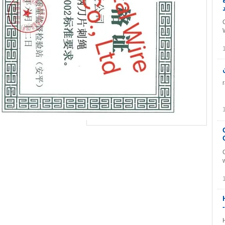
ه
Conce
r
G
G
Hot Dip