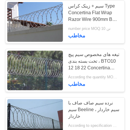
سیم + زینک کراس Type
Concertina Flat Wrap
22
Razor Wire 900mm BTO
سیم توری بسته بندی
22 Series
number price MOQ:10 تن
مخاطب
تخت
تیغه های مخصوص سیم پیچ
تخت بسته بندی ، BTO10
12 18 22 Concertina
شمشیربازی سیم
34
According the quantity MOQ:قابل مذاکره است
مخاطب
مش سیم جوش
خورده
نرده سیم صاف صاف با
سیم Beeline ، سیم خاردار
خاردار
According to specification MOQ:2 تن