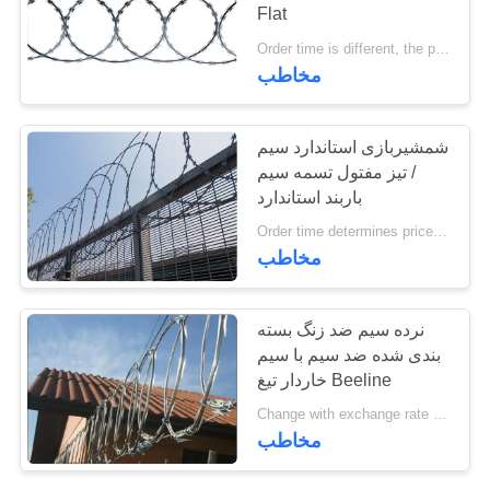
Flat
Order time is different, the price is different MOQ:6 تن
30
مخاطب
سیم تیغه گالوانیزه
شمشیربازی استاندارد سیم
/ تیز مفتول تسمه سیم
باربند استاندارد
Order time determines price MOQ:0.2 تن
مخاطب
13
نرده سیم ضد زنگ بسته
سیم تیغ روکش دار
بندی شده ضد سیم با سیم
خاردار تیغ Beeline
PVC
Change with exchange rate MOQ:3 تن
مخاطب