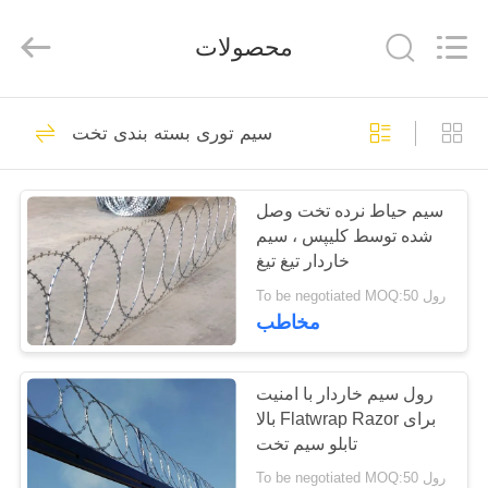
تیغ
BTO
22
تامین
محصولات
کننده.
Copyright
©
2019
صفحه
-
47
2021
سیم توری بسته بندی تخت
barbedwirerazorwire.com.
اصلی
All
Rights
سیم تیغ BTO 22
Reserved.
سیم حیاط نرده تخت وصل
محصولات
شده توسط کلیپس ، سیم
خاردار تیغ تیغ
درباره
To be negotiated MOQ:50 رول
مخاطب
ما
30
تور
رول سیم خاردار با امنیت
سیم تیغ CBT 65
بالا Flatwrap Razor برای
کارخانه
تابلو سیم تخت
To be negotiated MOQ:50 رول