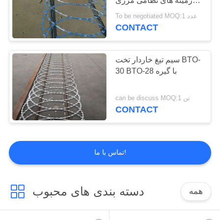
زمینه های نظامی مرزی
استفاده می شود
To be negotiated MOQ:1 عدد
CONTACT
سیم تیغ خاردار تخت BTO-
30 BTO-28 با گیره
can be discuss MOQ:1 تن
CONTACT
تماس با ما!
دسته بندی های محبوب
همه