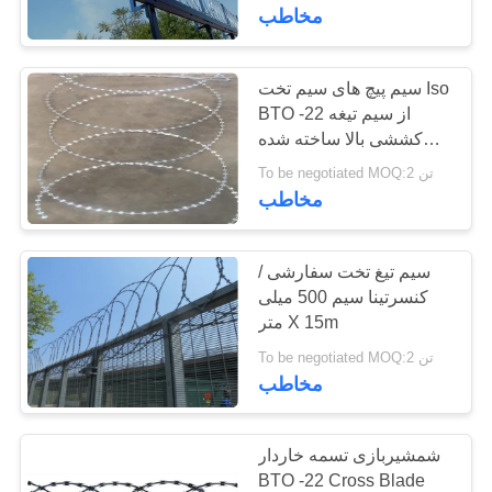
کنترل
مخاطب
کیفیت
سیم پیچ های سیم تخت Iso
17
BTO -22 از سیم تیغه
با
سیم تیغه از جنس
کششی بالا ساخته شده
ما
است
To be negotiated MOQ:2 تن
استنلس استیل
تماس
مخاطب
بگیرید
سیم تیغ تخت سفارشی /
کنسرتینا سیم 500 میلی
درخواست
متر X 15m
111
نقل
To be negotiated MOQ:2 تن
قول
مخاطب
سیم خاردار تیغ
اخبار
شمشیربازی تسمه خاردار
BTO -22 Cross Blade