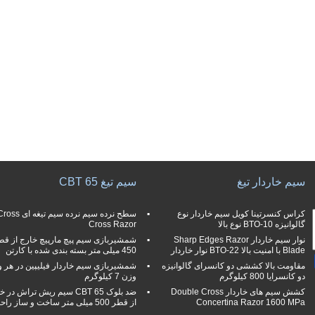
سیم خاردار تیغ
سیم تیغ CBT 65
کراس کنسرتینا کویل سیم خاردار نوع
سطح نرده سیم نرده سیم تیغه ای s
گالوانیزه BTO-10 نوع بالا
Cross Razor
نوار سیم خاردار Sharp Edges Razor
شمشیربازی سیم پیچ مارپیچ خارج از قط
Blade با امنیت بالا BTO-22 نوار خاردار
450 میلی متر بسته بندی شده با کارتن
مقاومت بالا کششی دو كانسرای گالوانیزه
شمشیربازی سیم خاردار فیلیپین در هر 
دو كانسرایا 800 كيلوگرم
وزن 7 کیلوگرم
کشش سیم های خاردار Double Cross
ضد بلوک CBT 65 سیم ریش تراش در
Concertina Razor 1600 MPa
از قطر 500 میلی متر ساخت و ساز راحت