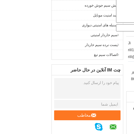
مش سیم جوش خورده
سد امنیت موبایل
سنبله های امنیتی دیواری
سیم خاردار امنیتی
Ji
پست نرده سیم خاردار
ril
اتصالات سیم تیغ
ril
چت IM آنلاین در حال حاضر
A
8
مخاطب