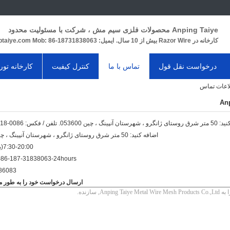
Anping Taiye محصولات فلزی سیم مش ، شرکت با مسئولیت محدود
کارخانه در Razor Wire بیش از 10 سال.
ایمیل: rill@aptaiye.com Mob: 86-18731838063
درخواست نقل قول
تماس با ما
کنترل کیفیت
کارخانه تور
Anp
ین 053600. تلفن / فکس: 0086-318-7986083
اضافه کنید: 50 متر شرق روستای ژانگرو ، شهرستان آنپینگ ، چین 053600.
7:30-20:00(به وقت پکن)
86-187-31838063-24hours(زمان کار)
86083
ارسال درخواست خود را به طور مس