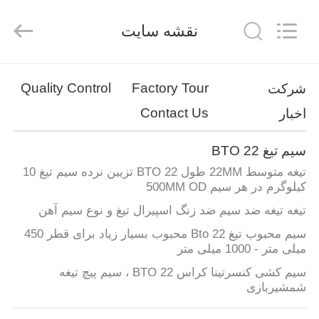
تیغ
BTO
22
تامین
نقشه سایت
کننده.
Copyright
©
2019
صفحه
-
2025
Quality Control
Factory Tour
شرکت
Anping
اصلی
Taiye
Metal
Contact Us
اخبار
Wire
Mesh
Products
محصولات
Co.,Ltd.
سیم تیغ BTO 22
All
Rights
Reserved.
تیغه متوسط ​​22MM طول BTO 22 تزیین نرده سیم تیغ 10
درباره
کیلوگرم در هر سیم 500MM OD
ما
تیغه تیغه ضد سیم ضد زنگ اسپیرال تیغ و نوع سیم آهن
سیم محبوب تیغ Bto 22 محبوب بسیار زیاد برای قطر 450
میلی متر - 1000 میلی متر
تور
سیم کشی کنسرتینا کراس BTO 22 ، سیم پیچ تیغه
کارخانه
شمشیربازی