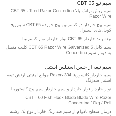
کنترل
سیم تیغ CBT 65
سیم ریش تراش بالا CBT 65 ، Tired Razor Concertina
کیفیت
Razor Wire
سیم پیچ خاردار دو کنسرتین پیچ خورده CBT-65 سیم پیچ
با
کویل های اسپیرال
ما
تیغه بلند خاردار CBT-65 نوار خاردار نوار کنسرتینا
تماس
سیم کابل CBT 65 Razor Wire Galvanized 5 کلیپ متصل
به دیوار سیم Concertina
بگیرید
سیم تیغه از جنس استنلس استیل
اخبار
سیم خاردار کانسورینا Razor، 304 موانع امنیتی ارتش تیغه
استیل ضدزنگ
درخواست
نوار خاردار نوار خاردار و سیم خاردار سیم پیچ کاستورینا
نقل
CBT - 60 Fish Hook Blade Blade Wire Razor
Concertina 10kg / Roll
قول
درمان سطح بادوام از سیم ضد زنگ خاردار نوع یک رشته