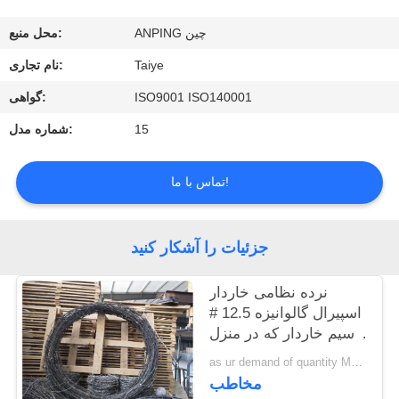
کنترل
ANPING چین
محل منبع:
کیفیت
Taiye
نام تجاری:
با
ISO9001 ISO140001
گواهی:
ما
15
شماره مدل:
تماس
تماس با ما!
بگیرید
درخواست
جزئیات را آشکار کنید
نقل
نرده نظامی خاردار
قول
اسپیرال گالوانیزه 12.5 #
سیم خاردار که در منزل
یا مرز استفاده می شود
اخبار
as ur demand of quantity MOQ:15 تن
مخاطب