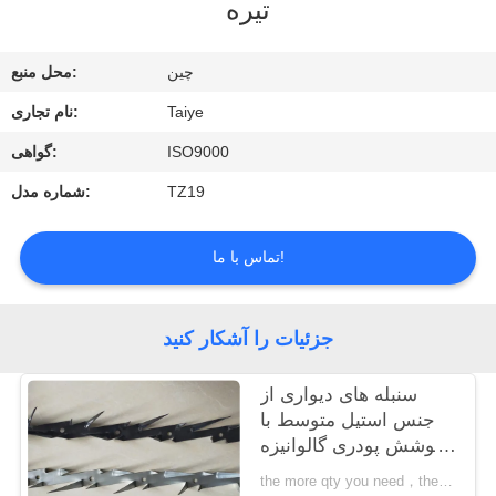
تیره
کنترل
کیفیت
چين
محل منبع:
Taiye
نام تجاری:
با
ISO9000
گواهی:
ما
TZ19
شماره مدل:
تماس
بگیرید
تماس با ما!
درخواست
جزئیات را آشکار کنید
نقل
قول
سنبله های دیواری از
جنس استیل متوسط ​​با
پوشش پودری گالوانیزه
اخبار
یا سیاه پوشانده شده
the more qty you need，the cheaper price is MOQ:10 قطعه