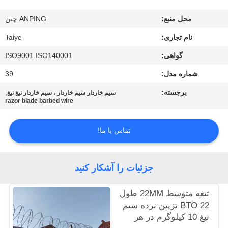
کنترل
محل منبع:
ANPING چین
کیفیت
نام تجاری:
Taiye
با
گواهی:
ISO9001 ISO140001
ما
شماره مدل:
39
تماس
برجسته:
,
سیم خاردار سیم خاردار ، سیم خاردار تیغ تیغ
razor blade barbed wire
بگیرید
تماس با ما!
اخبار
جزئیات را آشکار کنید
درخواست
نقل
تیغه متوسط ​​22MM طول
BTO 22 تزیین نرده سیم
قول
تیغ 10 کیلوگرم در هر