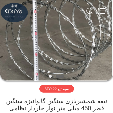
Taiye
Metal
Wire
Mesh
Products
Co.,Ltd.
All
Rights
صفحه
Reserved.
اصلی
محصولات
درباره
ما
سیم تیغ BTO 22
تور
کارخانه
تیغه شمشیربازی سنگین گالوانیزه سنگین
قطر 450 میلی متر نوار خاردار نظامی