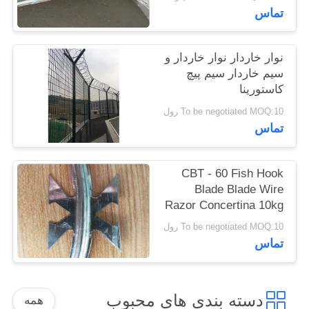
تماس
نقشه
سایت
نوار خاردار نوار خاردار و
سیم خاردار سیم پیچ
PRIVACY
کاستورینا
POLICY
To be negotiated MOQ:10 رول
تماس
CBT - 60 Fish Hook
Blade Blade Wire
Razor Concertina 10kg
/ Roll
To be negotiated MOQ:10 رول
تماس
دسته بندی های محبوب
همه