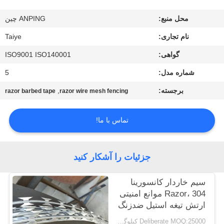
کنترل
محل منبع:
ANPING چین
کیفیت
نام تجاری:
Taiye
با
گواهی:
ISO9001 ISO140001
ما
شماره مدل:
5
تماس
برجسته:
,
razor barbed tape
razor wire mesh fencing
بگیرید
تماس با ما!
اخبار
جزئیات را آشکار کنید
درخواست
سیم خاردار کانسورینا
نقل
Razor، 304 موانع امنیتی
قول
ارتش تیغه استیل ضدزنگ
Deliberate MOQ:25000 کیلوگرم